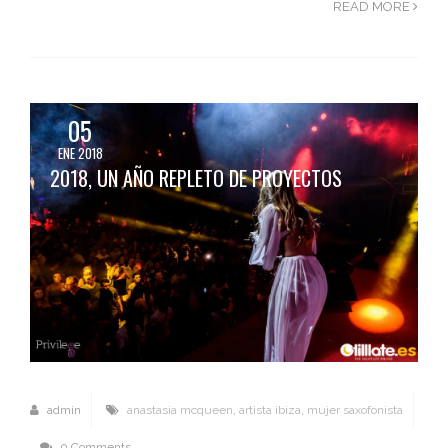
READ MORE
05
ENE 2018
2018, UN AÑO REPLETO DE PROYECTOS
admin
anastasia mcqueen
,
artista ibiza
,
mujer saxofonista
0 Comments