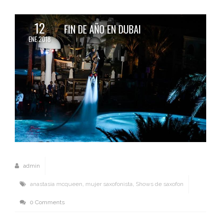
12
FIN DE AÑO EN DUBAI
ENE 2018
admin
anastasia mcqueen
,
mujer saxofonista
,
Shows de saxofon
0 Comments