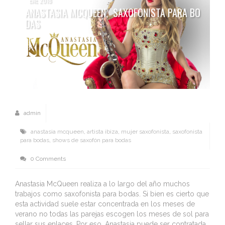
ANASTASIA MCQUEEN, SAXOFONISTA PARA BO
DAS
admin
anastasia mcqueen
,
artista ibiza
,
mujer saxofonista
,
saxofonista
para bodas
,
shows de saxofón para bodas
0 Comments
Anastasia McQueen realiza a lo largo del año muchos
trabajos como saxofonista para bodas. Si bien es cierto que
esta actividad suele estar concentrada en los meses de
verano no todas las parejas escogen los meses de sol para
sellar sus enlaces. Por eso, Anastasia puede ser contratada